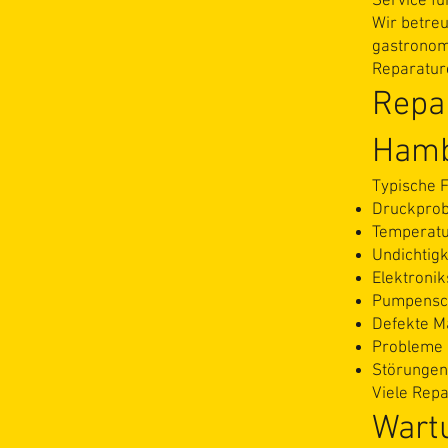
Service f
Wir betreu
gastronom
Reparatur
Repa
Ham
Typische F
Druckpro
Temperat
Undichtigk
Elektroni
Pumpensc
Defekte M
Probleme 
Störungen
Viele Repa
Wart