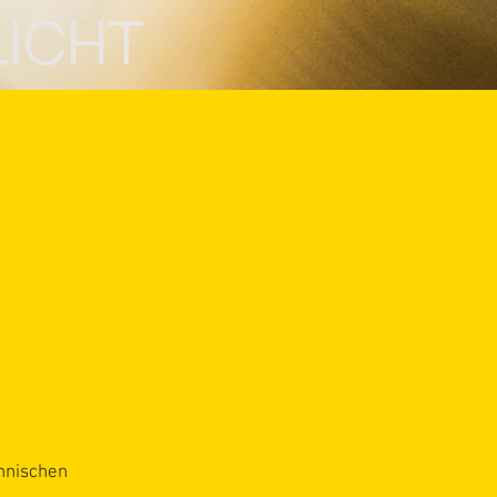
LICHT
chnischen