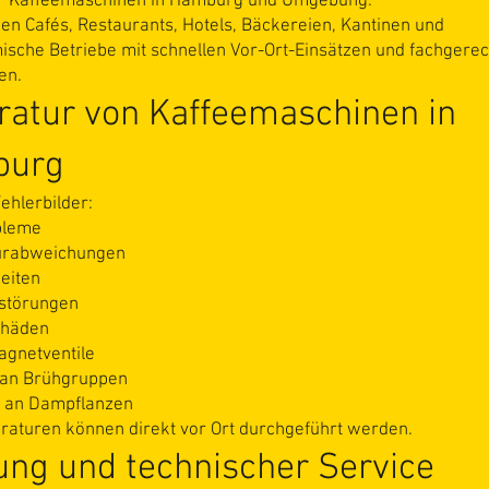
ür Kaffeemaschinen in Hamburg und Umgebung.
en Cafés, Restaurants, Hotels, Bäckereien, Kantinen und
ische Betriebe mit schnellen Vor-Ort-Einsätzen und fachgere
en.
ratur von Kaffeemaschinen in
burg
ehlerbilder:
bleme
urabweichungen
eiten
kstörungen
häden
agnetventile
an Brühgruppen
 an Dampflanzen
raturen können direkt vor Ort durchgeführt werden.
ung und technischer Service