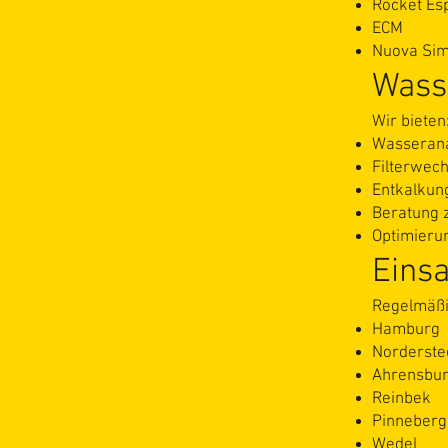
Rocket Es
ECM
Nuova Sim
Wasse
Wir bieten
Wasseran
Filterwech
Entkalkun
Beratung 
Optimieru
Eins
Regelmäßi
Hamburg
Norderste
Ahrensbu
Reinbek
Pinneberg
Wedel