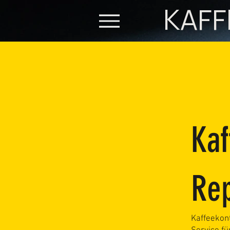
KAFF
Ka
Rep
Kaffeekont