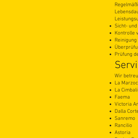
Regelmäßi
Lebensdau
Leistungs
Sicht- und
Kontrolle
Reinigung
Überprüfun
Prüfung d
Servi
Wir betre
La Marzo
La Cimbali
Faema
Victoria A
Dalla Cort
Sanremo
Rancilio
Astoria