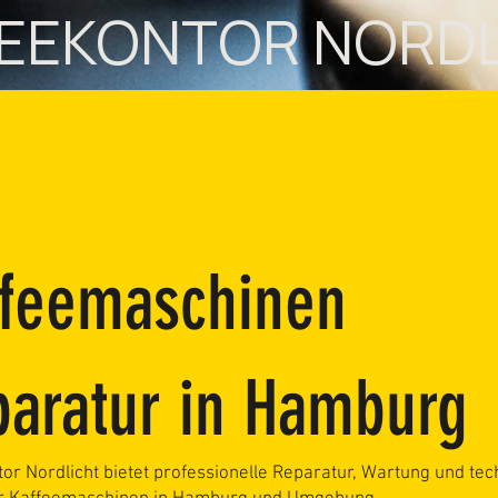
EEKONTOR NORD
ffeemaschinen
aratur in Hamburg
or Nordlicht bietet professionelle Reparatur, Wartung und te