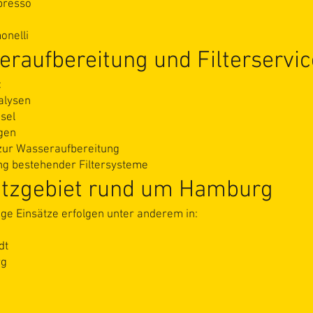
presso
onelli
raufbereitung und Filterservic
:
alysen
sel
gen
zur Wasseraufbereitung
ng bestehender Filtersysteme
atzgebiet rund um Hamburg
ge Einsätze erfolgen unter anderem in:
dt
rg