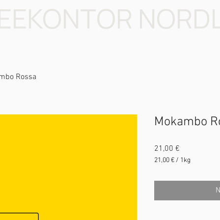
EEKONTOR NORD
mbo Rossa
Mokambo R
Preis
21,00 €
21,00 €
/
1kg
21,00 €
pro
1
N
Kilogramm