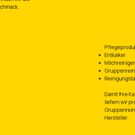
chmack.​
Pflegeprodu
Entkalker
Milchreiniger
Gruppenrein
Reinigungst
Damit Ihre K
liefern wir pr
Gruppenreini
Hersteller.