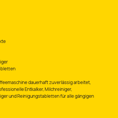
kte
iger
abletten
affeemaschine dauerhaft zuverlässig arbeitet,
ofessionelle Entkalker, Milchreiniger,
ger und Reinigungstabletten für alle gängigen