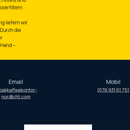
serfiltern
 liefern wir
 Durch die
er
 Hand –
Email
Mobil
bi@kaffeekontor-
0176 931 61 751
nordlicht.com