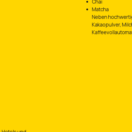
Chai
Matcha
Neben hochwertig
Kakaopulver, Milc
Kaffeevollautoma
, Hotels und