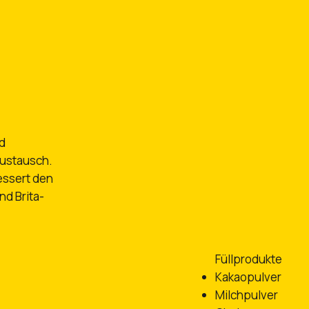
nd
ustausch.
essert den
d Brita-
Füllprodukte
Kakaopulver
Milchpulver