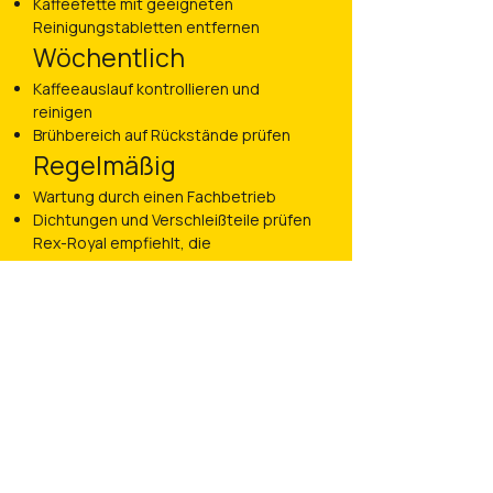
Kaffeefette mit geeigneten
Reinigungstabletten entfernen
Wöchentlich
Kaffeeauslauf kontrollieren und
reinigen
Brühbereich auf Rückstände prüfen
Regelmäßig
Wartung durch einen Fachbetrieb
Dichtungen und Verschleißteile prüfen
Rex-Royal empfiehlt, die
Reinigungsprogramme konsequent
nach dem Hygiene- und
Reinigungsplan durchzuführen und
ausschließlich Rex Royal
Reinigungsmittel zu verwenden.
Persönliche
Beratung anfragen