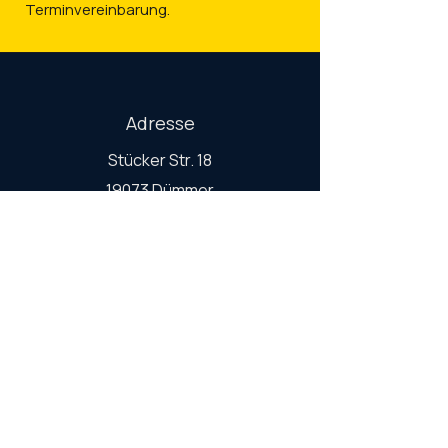
Terminvereinbarung.
Adresse
Stücker Str. 18
19073 Dümmer
Mobil
0176 931 61 751